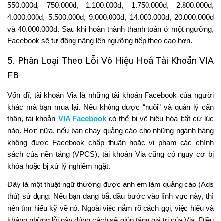
550.000đ, 750.000đ, 1.100.000đ, 1.750.000đ, 2.800.000đ,
4.000.000đ, 5.500.000đ, 9.000.000đ, 14.000.000đ, 20.000.000đ
và 40.000.000đ. Sau khi hoàn thành thanh toán ở một ngưỡng,
Facebook sẽ tự động nâng lên ngưỡng tiếp theo cao hơn.
5. Phân Loại Theo Lỗi Vô Hiệu Hoá Tài Khoản VIA
FB
Vốn dĩ, tài khoản Via là những tài khoản Facebook của người
khác mà bạn mua lại. Nếu không được “nuôi” và quản lý cẩn
thận, tài khoản
VIA Facebook
có thể bị vô hiệu hóa bất cứ lúc
nào. Hơn nữa, nếu bạn chạy quảng cáo cho những ngành hàng
không được Facebook chấp thuận hoặc vi phạm các chính
sách của nền tảng (VPCS), tài khoản Via cũng có nguy cơ bị
khóa hoặc bị xử lý nghiêm ngặt.
Đây là một thuật ngữ thường được anh em làm quảng cáo (Ads
thủ) sử dụng. Nếu bạn đang bắt đầu bước vào lĩnh vực này, thì
nên tìm hiểu kỹ về nó. Ngoài việc nắm rõ cách gọi, việc hiểu và
kháng những lỗi này đúng cách sẽ giúp tăng giá trị của Via. Điều