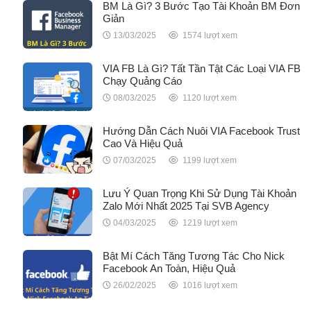
BM Là Gì? 3 Bước Tạo Tài Khoản BM Đơn
Giản
13/03/2025
1574 lượt xem
VIA FB Là Gì? Tất Tần Tật Các Loại VIA FB
Chạy Quảng Cáo
08/03/2025
1120 lượt xem
Hướng Dẫn Cách Nuôi VIA Facebook Trust
Cao Và Hiệu Quả
07/03/2025
1199 lượt xem
Lưu Ý Quan Trọng Khi Sử Dụng Tài Khoản
Zalo Mới Nhất 2025 Tại SVB Agency
04/03/2025
1219 lượt xem
Bật Mí Cách Tăng Tương Tác Cho Nick
Facebook An Toàn, Hiệu Quả
26/02/2025
1016 lượt xem