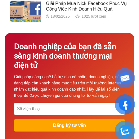
Giải Pháp Mua Nick Facebook Phục Vụ
Công Việc Kinh Doanh Hiệu Quả
18/02/2025
1025 lượt xem
Doanh nghiệp của bạn đã sẵn
sàng kinh doanh thương mại
điện tử
Giải pháp công nghệ hỗ trợ cho cá nhân, doanh nghiệp, dễ
dàng tiếp cận khách hàng mục tiêu trên môi trường Internet
nhằm đạt hiệu quả kinh doanh cao nhất. Hãy để lại số điện
thoại để được chuyên gia của chúng tôi tư vấn ngay!