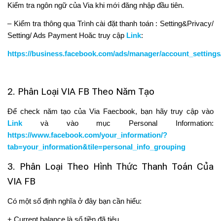
Kiểm tra ngôn ngữ của Via khi mới đăng nhập đầu tiên.
– Kiểm tra thông qua Trình cài đặt thanh toán : Setting&Privacy/
Setting/ Ads Payment Hoăc truy cập
Link
:
https://business.facebook.com/ads/manager/account_settings/
2. Phân Loại VIA FB Theo Năm Tạo
Để check năm tạo của Via Faecbook, bạn hãy truy cập vào
Link
và vào mục Personal Information:
https://www.facebook.com/your_information/?
tab=your_information&tile=personal_info_grouping
3. Phân Loại Theo Hình Thức Thanh Toán Của
VIA FB
Có một số định nghĩa ở đây bạn cần hiểu:
+ Current balance là số tiền đã tiêu