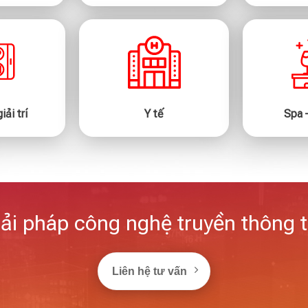
iải trí
Y tế
Spa 
ải pháp công nghệ truyền thông 
Liên hệ tư vấn