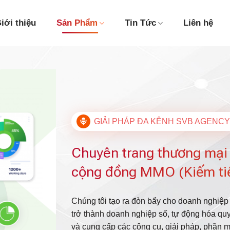
iới thiệu
Sản Phẩm
Tin Tức
Liên hệ
GIẢI PHÁP ĐA KÊNH SVB AGENCY
Chuyên trang thương mại
cộng đồng MMO (Kiếm tiề
Chúng tôi tạo ra đòn bẩy cho doanh nghiệp 
trở thành doanh nghiệp số, tự động hóa quy 
và cung cấp các công cụ, giải pháp, phần 