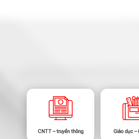
CNTT – truyền thông
Giáo dục –