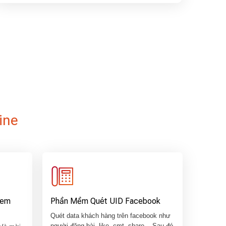
ine
Mem
Phần Mềm Quét UID Facebook
Quét data khách hàng trên facebook như
người đăng bài, like, cmt, share,.. Sau đó