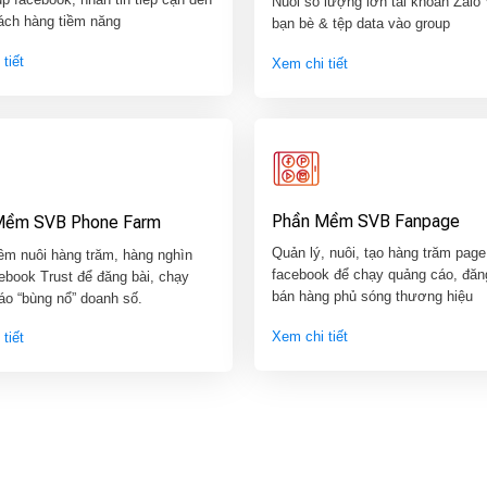
Nuôi số lượng lớn tài khoản Zalo
ách hàng tiềm năng
bạn bè & tệp data vào group
tiết
Xem chi tiết
Phần Mềm SVB Fanpage
Mềm SVB Phone Farm
Quản lý, nuôi, tạo hàng trăm page
m nuôi hàng trăm, hàng nghìn
facebook để chạy quảng cáo, đăn
ebook Trust để đăng bài, chạy
bán hàng phủ sóng thương hiệu
áo “bùng nổ” doanh số.
Xem chi tiết
tiết