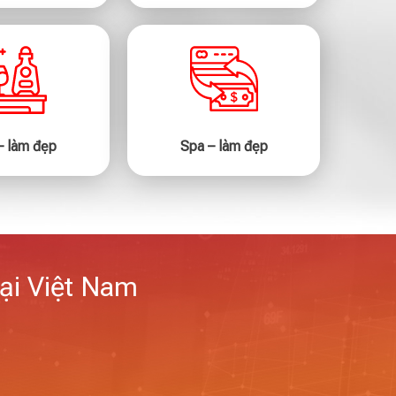
– làm đẹp
Spa – làm đẹp
tại Việt Nam