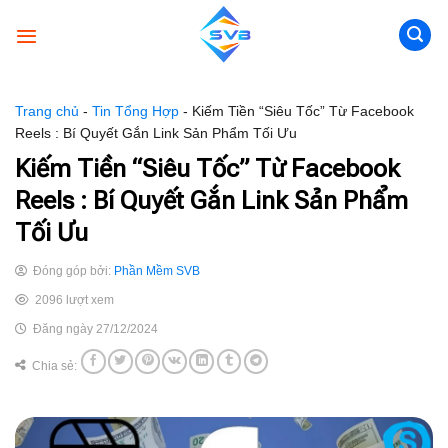
Skip
to
content
Trang chủ
-
Tin Tổng Hợp
-
Kiếm Tiền “Siêu Tốc” Từ Facebook
Reels : Bí Quyết Gắn Link Sản Phẩm Tối Ưu
Kiếm Tiền “Siêu Tốc” Từ Facebook
Reels : Bí Quyết Gắn Link Sản Phẩm
Tối Ưu
Đóng góp bởi:
Phần Mềm SVB
2096 lượt xem
Đăng ngày 27/12/2024
Chia sẻ: