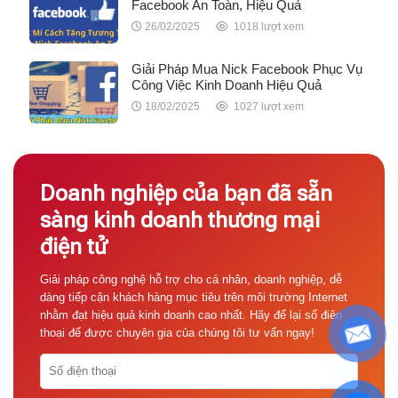
Facebook An Toàn, Hiệu Quả
26/02/2025
1018 lượt xem
Giải Pháp Mua Nick Facebook Phục Vụ
Công Việc Kinh Doanh Hiệu Quả
18/02/2025
1027 lượt xem
Doanh nghiệp của bạn đã sẵn
sàng kinh doanh thương mại
điện tử
Giải pháp công nghệ hỗ trợ cho cá nhân, doanh nghiệp, dễ
dàng tiếp cận khách hàng mục tiêu trên môi trường Internet
nhằm đạt hiệu quả kinh doanh cao nhất. Hãy để lại số điện
thoại để được chuyên gia của chúng tôi tư vấn ngay!