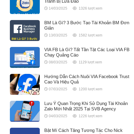
Tránh Bị Lừa Đảo
14/03/2025
1326 lượt xem
BM Là Gì? 3 Bước Tạo Tài Khoản BM Đơn
Giản
13/03/2025
1582 lượt xem
VIA FB Là Gì? Tất Tần Tật Các Loại VIA FB
Chạy Quảng Cáo
08/03/2025
1129 lượt xem
Hướng Dẫn Cách Nuôi VIA Facebook Trust
Cao Và Hiệu Quả
07/03/2025
1200 lượt xem
Lưu Ý Quan Trọng Khi Sử Dụng Tài Khoản
Zalo Mới Nhất 2025 Tại SVB Agency
04/03/2025
1226 lượt xem
Bật Mí Cách Tăng Tương Tác Cho Nick