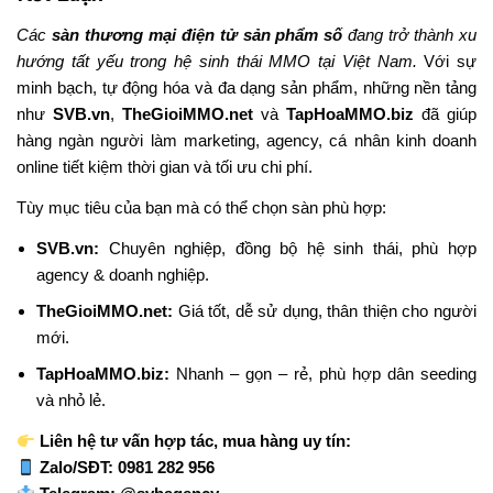
Các
sàn thương mại điện tử sản phẩm số
đang trở thành xu
hướng tất yếu trong hệ sinh thái MMO tại Việt Nam.
Với sự
minh bạch, tự động hóa và đa dạng sản phẩm, những nền tảng
như
SVB.vn
,
TheGioiMMO.net
và
TapHoaMMO.biz
đã giúp
hàng ngàn người làm marketing, agency, cá nhân kinh doanh
online tiết kiệm thời gian và tối ưu chi phí.
Tùy mục tiêu của bạn mà có thể chọn sàn phù hợp:
SVB.vn:
Chuyên nghiệp, đồng bộ hệ sinh thái, phù hợp
agency & doanh nghiệp.
TheGioiMMO.net:
Giá tốt, dễ sử dụng, thân thiện cho người
mới.
TapHoaMMO.biz:
Nhanh – gọn – rẻ, phù hợp dân seeding
và nhỏ lẻ.
Liên hệ tư vấn hợp tác, mua hàng uy tín:
Zalo/SĐT: 0981 282 956