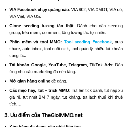
VIA Facebook chạy quảng cáo
: VIA 902, VIA XMDT, VIA cổ,
VIA Việt, VIA US.
Clone seeding tương tác thật
: Dành cho dân seeding
group, kéo mem, comment, tăng tương tác tự nhiên.
Phần mềm và tool MMO
:
Tool seeding Facebook
, auto
share, auto inbox, tool nuôi nick, tool quản lý nhiều tài khoản
cùng lúc.
Tài khoản Google, YouTube, Telegram, TikTok Ads
: Đáp
ứng nhu cầu marketing đa nền tảng.
Mở gian hàng online
dễ dàng.
Các mẹo hay, tut – trick MMO:
Tut lên tick xanh, tut nạp xu
giá rẻ, tut nhét BM 7 ngày, tut kháng, tut lách thuế khi thuê
tích,…
3. Ưu điểm của TheGioiMMO.net
Kho hàng đa dạng, cập nhật liên tục.