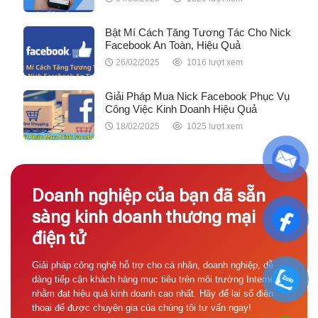
Bật Mí Cách Tăng Tương Tác Cho Nick
Facebook An Toàn, Hiệu Quả
26/02/2025
1016 lượt xem
Giải Pháp Mua Nick Facebook Phục Vụ
Công Việc Kinh Doanh Hiệu Quả
18/02/2025
1025 lượt xem
Doanh nghiệp của bạn đã sẵn
sàng kinh doanh thương mại
điện tử
Giải pháp công nghệ hỗ trợ cho cá nhân, doanh nghiệp, dễ
dàng tiếp cận khách hàng mục tiêu trên môi trường Internet
nhằm đạt hiệu quả kinh doanh cao nhất. Hãy để lại số điện
thoại để được chuyên gia của chúng tôi tư vấn ngay!