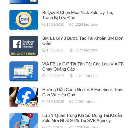
Bí Quyết Chọn Mua Nick Zalo Uy Tín,
Tránh Bị Lừa Đảo
14/03/2025
1324 lượt xem
BM Là Gì? 3 Bước Tạo Tài Khoản BM Đơn
Giản
13/03/2025
1575 lượt xem
VIA FB Là Gì? Tất Tần Tật Các Loại VIA FB
Chạy Quảng Cáo
08/03/2025
1121 lượt xem
Hướng Dẫn Cách Nuôi VIA Facebook Trust
Cao Và Hiệu Quả
07/03/2025
1199 lượt xem
Lưu Ý Quan Trọng Khi Sử Dụng Tài Khoản
Zalo Mới Nhất 2025 Tại SVB Agency
04/03/2025
1220 lượt xem