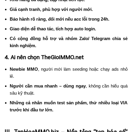
Giá cạnh tranh, phù hợp với người mới.
Bảo hành rõ ràng, đổi mới nếu acc lỗi trong 24h.
Giao diện dễ thao tác, tích hợp auto login.
Có cộng đồng hỗ trợ và nhóm Zalo/ Telegram chia sẻ
kinh nghiệm.
4. Ai nên chọn TheGioiMMO.net
Newbie MMO
, người mới làm seeding hoặc chạy ads nhỏ
lẻ.
Người cần mua nhanh – dùng ngay
, không cần hiểu quá
sâu kỹ thuật.
Những cá nhân muốn test sản phẩm, thử nhiều loại VIA
trước khi đầu tư lớn.
III. TapHoaMMO.biz – Nền tảng “tạp hóa số”