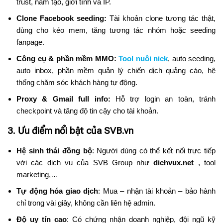
trust, năm tạo, giới tính và IP.
Clone Facebook seeding:
Tài khoản clone tương tác thật,
dùng cho kéo mem, tăng tương tác nhóm hoặc seeding
fanpage.
Công cụ & phần mềm MMO:
Tool nuôi nick
, auto seeding,
auto inbox, phần mềm quản lý chiến dịch quảng cáo, hệ
thống chăm sóc khách hàng tự động.
Proxy & Gmail full info:
Hỗ trợ login an toàn, tránh
checkpoint và tăng độ tin cậy cho tài khoản.
3. Ưu điểm nổi bật của SVB.vn
Hệ sinh thái đồng bộ
: Người dùng có thể kết nối trực tiếp
với các dịch vụ của SVB Group như
dichvux.net
, tool
marketing,…
Tự động hóa giao dịch
: Mua – nhận tài khoản – bảo hành
chỉ trong vài giây, không cần liên hệ admin.
Độ uy tín cao
: Có chứng nhận doanh nghiệp, đội ngũ kỹ