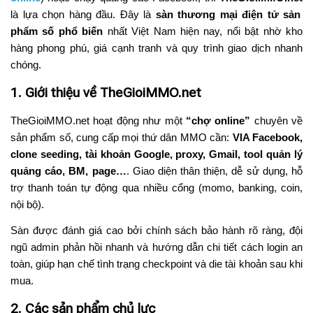
là lựa chọn hàng đầu. Đây là
sàn thương mại điện tử sản
phẩm số phổ biến
nhất Việt Nam hiện nay, nổi bật nhờ kho
hàng phong phú, giá cạnh tranh và quy trình giao dịch nhanh
chóng.
1. Giới thiệu về TheGioiMMO.net
TheGioiMMO.net hoạt động như một
“chợ online”
chuyên về
sản phẩm số, cung cấp mọi thứ dân MMO cần:
VIA Facebook,
clone seeding, tài khoản Google, proxy, Gmail, tool quản lý
quảng cáo, BM, page…
. Giao diện thân thiện, dễ sử dụng, hỗ
trợ thanh toán tự động qua nhiều cổng (momo, banking, coin,
nội bộ).
Sàn được đánh giá cao bởi chính sách bảo hành rõ ràng, đội
ngũ admin phản hồi nhanh và hướng dẫn chi tiết cách login an
toàn, giúp hạn chế tình trạng checkpoint và die tài khoản sau khi
mua.
2. Các sản phẩm chủ lực