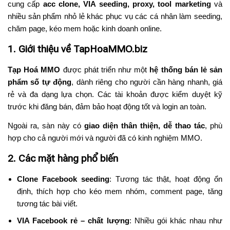
cung cấp
acc clone, VIA seeding, proxy, tool marketing
và
nhiều sản phẩm nhỏ lẻ khác phục vụ các cá nhân làm seeding,
chăm page, kéo mem hoặc kinh doanh online.
1. Giới thiệu về TapHoaMMO.biz
Tạp Hoá MMO
được phát triển như một
hệ thống bán lẻ sản
phẩm số tự động
, dành riêng cho người cần hàng nhanh, giá
rẻ và đa dạng lựa chọn. Các tài khoản được kiểm duyệt kỹ
trước khi đăng bán, đảm bảo hoạt động tốt và login an toàn.
Ngoài ra, sàn này có
giao diện thân thiện, dễ thao tác
, phù
hợp cho cả người mới và người đã có kinh nghiệm MMO.
2. Các mặt hàng phổ biến
Clone Facebook seeding
: Tương tác thật, hoạt động ổn
định, thích hợp cho kéo mem nhóm, comment page, tăng
tương tác bài viết.
VIA Facebook rẻ – chất lượng
: Nhiều gói khác nhau như