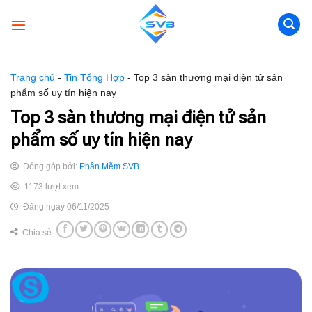
Skip
to
content
Trang chủ
-
Tin Tổng Hợp
-
Top 3 sàn thương mại điện tử sản
phẩm số uy tín hiện nay
Top 3 sàn thương mại điện tử sản
phẩm số uy tín hiện nay
Đóng góp bởi:
Phần Mềm SVB
1173 lượt xem
Đăng ngày 06/11/2025
Chia sẻ: