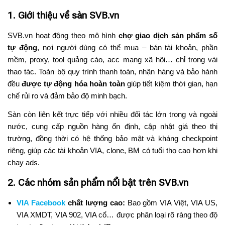
1. Giới thiệu về sàn SVB.vn
SVB.vn hoạt động theo mô hình
chợ giao dịch sản phẩm số
tự động
, nơi người dùng có thể mua – bán tài khoản, phần
mềm, proxy, tool quảng cáo, acc mạng xã hội… chỉ trong vài
thao tác. Toàn bộ quy trình thanh toán, nhận hàng và bảo hành
đều
được tự động hóa hoàn toàn
giúp tiết kiệm thời gian, hạn
chế rủi ro và đảm bảo độ minh bạch.
Sàn còn liên kết trực tiếp với nhiều đối tác lớn trong và ngoài
nước, cung cấp nguồn hàng ổn định, cập nhật giá theo thị
trường, đồng thời có hệ thống bảo mật và kháng checkpoint
riêng, giúp các tài khoản VIA, clone, BM có tuổi thọ cao hơn khi
chạy ads.
2. Các nhóm sản phẩm nổi bật trên SVB.vn
VIA Facebook
chất lượng cao:
Bao gồm VIA Việt, VIA US,
VIA XMDT, VIA 902, VIA cổ… được phân loại rõ ràng theo độ