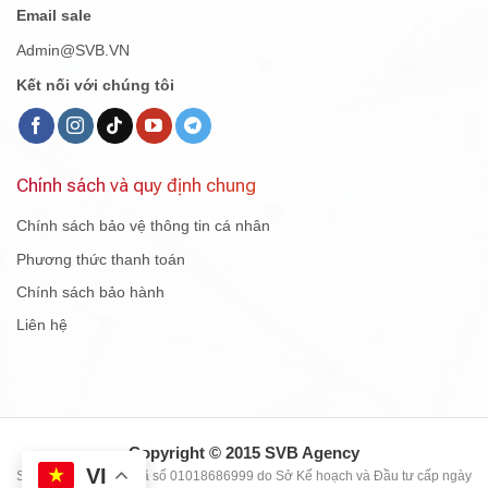
Email sale
Admin@SVB.VN
Kết nối với chúng tôi
Chính sách và quy định chung
Chính sách bảo vệ thông tin cá nhân
Phương thức thanh toán
Chính sách bảo hành
Liên hệ
Copyright © 2015 SVB Agency
VI
Số Giấy CN ĐKDN mã số 01018686999 do Sở Kế hoạch và Đầu tư cấp ngày