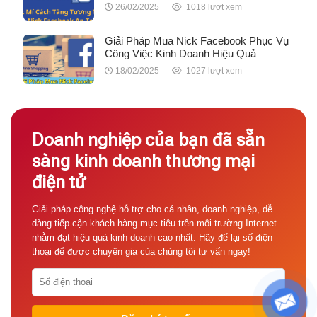
26/02/2025
1018 lượt xem
Giải Pháp Mua Nick Facebook Phục Vụ
Công Việc Kinh Doanh Hiệu Quả
18/02/2025
1027 lượt xem
Doanh nghiệp của bạn đã sẵn
sàng kinh doanh thương mại
điện tử
Giải pháp công nghệ hỗ trợ cho cá nhân, doanh nghiệp, dễ
dàng tiếp cận khách hàng mục tiêu trên môi trường Internet
nhằm đạt hiệu quả kinh doanh cao nhất. Hãy để lại số điện
thoại để được chuyên gia của chúng tôi tư vấn ngay!