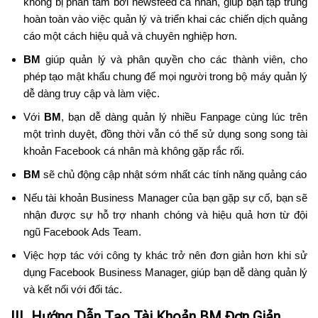
không bị phân tâm bởi newsfeed cá nhân, giúp bạn tập trung
hoàn toàn vào việc quản lý và triển khai các chiến dịch quảng
cáo một cách hiệu quả và chuyên nghiệp hơn.
BM
giúp quản lý và phân quyền cho các thành viên, cho
phép tạo mật khẩu chung để mọi người trong bộ máy quản lý
dễ dàng truy cập và làm việc.
Với
BM
, bạn dễ dàng quản lý nhiều Fanpage cùng lúc trên
một trình duyệt, đồng thời vẫn có thể sử dụng song song tài
khoản Facebook cá nhân mà không gặp rắc rối.
BM
sẽ chủ động cập nhật sớm nhất các tính năng quảng cáo
Nếu tài khoản Business Manager của bạn gặp sự cố, bạn sẽ
nhận được sự hỗ trợ nhanh chóng và hiệu quả hơn từ đội
ngũ Facebook Ads Team.
Việc hợp tác với công ty khác trở nên đơn giản hơn khi sử
dụng Facebook Business Manager, giúp bạn dễ dàng quản lý
và kết nối với đối tác.
III. Hướng Dẫn Tạo Tài Khoản BM Đơn Giản