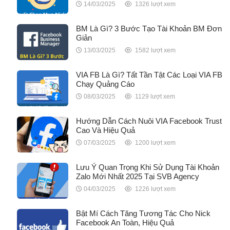
14/03/2025
1326 lượt xem
BM Là Gì? 3 Bước Tạo Tài Khoản BM Đơn
Giản
13/03/2025
1582 lượt xem
VIA FB Là Gì? Tất Tần Tật Các Loại VIA FB
Chạy Quảng Cáo
08/03/2025
1129 lượt xem
Hướng Dẫn Cách Nuôi VIA Facebook Trust
Cao Và Hiệu Quả
07/03/2025
1200 lượt xem
Lưu Ý Quan Trọng Khi Sử Dụng Tài Khoản
Zalo Mới Nhất 2025 Tại SVB Agency
04/03/2025
1226 lượt xem
Bật Mí Cách Tăng Tương Tác Cho Nick
Facebook An Toàn, Hiệu Quả