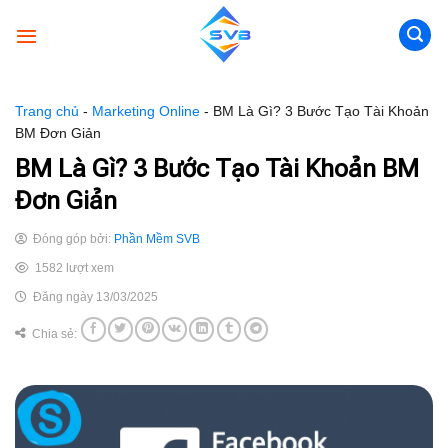
Skip
to
content
Trang chủ
-
Marketing Online
-
BM Là Gì? 3 Bước Tạo Tài Khoản
BM Đơn Giản
BM Là Gì? 3 Bước Tạo Tài Khoản BM
Đơn Giản
Đóng góp bởi:
Phần Mềm SVB
1582 lượt xem
Đăng ngày 13/03/2025
Chia sẻ: