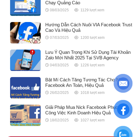
Chạy Quảng Cáo
08/03/2025
1129 lượt xem
Hướng Dẫn Cách Nuôi VIA Facebook Trust
Cao Và Hiệu Quả
07/03/2025
1200 lượt xem
Lưu Ý Quan Trọng Khi Sử Dụng Tài Khoản
Zalo Mới Nhất 2025 Tại SVB Agency
04/03/2025
1226 lượt xem
Bật Mí Cách Tăng Tương Tác Cho Nick
Facebook An Toàn, Hiệu Quả
26/02/2025
1018 lượt xem
Giải Pháp Mua Nick Facebook Phục Vụ
Công Việc Kinh Doanh Hiệu Quả
18/02/2025
1027 lượt xem