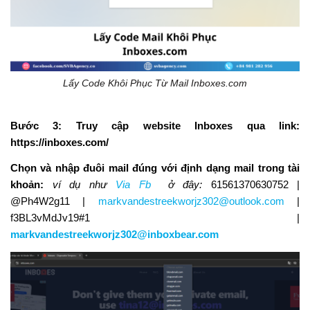
Lấy Code Khôi Phục Từ Mail Inboxes.com
Bước 3:
Truy cập website Inboxes qua link:
https://inboxes.com/
Chọn và nhập đuôi mail đúng với định dạng mail trong tài
khoản:
ví dụ như
Via Fb
ở đây:
61561370630752 |
@Ph4W2g11 |
markvandestreekworjz302@outlook.com
|
f3BL3vMdJv19#1 |
markvandestreekworjz302@inboxbear.com