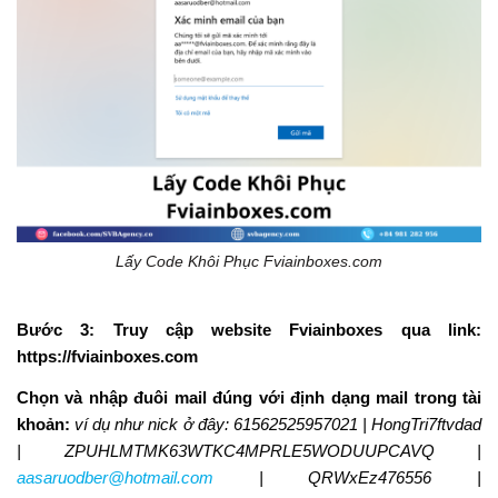
Lấy Code Khôi Phục Fviainboxes.com
Bước 3:
Truy cập website Fviainboxes qua link:
https://fviainboxes.com
Chọn và nhập đuôi mail đúng với định dạng mail trong tài
khoản:
ví dụ như nick ở đây: 61562525957021 | HongTri7ftvdad
| ZPUHLMTMK63WTKC4MPRLE5WODUUPCAVQ |
aasaruodber@hotmail.com
| QRWxEz476556 |