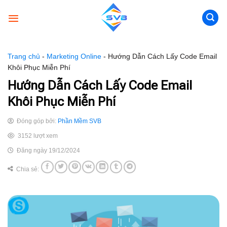
Skip
to
content
Trang chủ
-
Marketing Online
-
Hướng Dẫn Cách Lấy Code Email
Khôi Phục Miễn Phí
Hướng Dẫn Cách Lấy Code Email
Khôi Phục Miễn Phí
Đóng góp bởi:
Phần Mềm SVB
3152 lượt xem
Đăng ngày 19/12/2024
Chia sẻ: