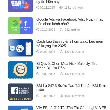
uy tín hiện nay
06/11/2025
1181 lượt xem
Google Ads và Facebook Ads: Ngành nào
nên chọn kênh nào?
10/10/2025
942 lượt xem
Cách kéo thành viên nhóm Zalo, kéo mem
số lượng lớn 2025
04/09/2025
1223 lượt xem
Bí Quyết Chọn Mua Nick Zalo Uy Tín,
Tránh Bị Lừa Đảo
14/03/2025
1326 lượt xem
BM Là Gì? 3 Bước Tạo Tài Khoản BM Đơn
Giản
13/03/2025
1582 lượt xem
VIA FB Là Gì? Tất Tần Tật Các Loại VIA FB