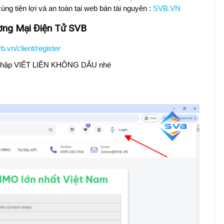
ùng tiện lợi và an toàn tại web bán tài nguyên :
SVB.VN
ơng Mại Điện Tử SVB
vb.vn/client/register
 nhập VIẾT LIỀN KHÔNG DẤU nhé