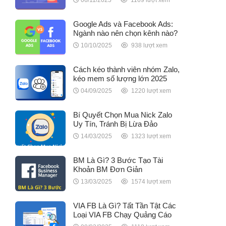
06/11/2025
1169 lượt xem
Google Ads và Facebook Ads:
Ngành nào nên chọn kênh nào?
10/10/2025
938 lượt xem
Cách kéo thành viên nhóm Zalo,
kéo mem số lượng lớn 2025
04/09/2025
1220 lượt xem
Bí Quyết Chọn Mua Nick Zalo
Uy Tín, Tránh Bị Lừa Đảo
14/03/2025
1323 lượt xem
BM Là Gì? 3 Bước Tạo Tài
Khoản BM Đơn Giản
13/03/2025
1574 lượt xem
VIA FB Là Gì? Tất Tần Tật Các
Loại VIA FB Chạy Quảng Cáo