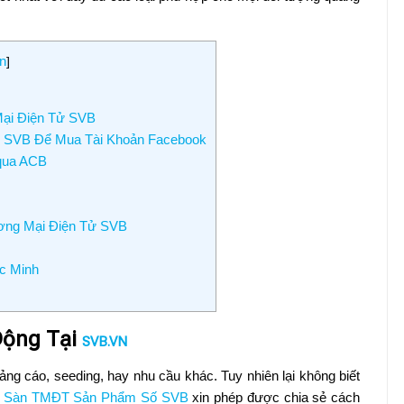
n
]
ại Điện Tử SVB
ử SVB Để Mua Tài Khoản Facebook
 qua ACB
ơng Mại Điện Tử SVB
c Minh
Động Tại
SVB.VN
ng cáo, seeding, hay nhu cầu khác. Tuy nhiên lại không biết
y
Sàn TMĐT Sản Phẩm Số SVB
xin phép được chia sẻ cách