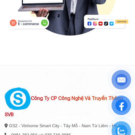
Công Ty CP Công Nghệ Và Truyền Thông
SVB
GS2 - Vinhome Smart City - Tây Mỗ - Nam Từ Liêm - Hà Nội
0981 282 956 và 039 749 3986