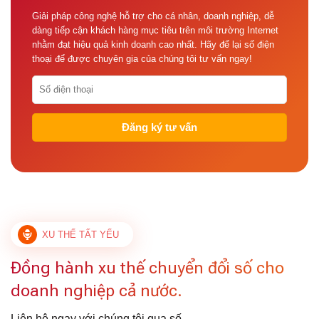
Giải pháp công nghệ hỗ trợ cho cá nhân, doanh nghiệp, dễ
dàng tiếp cận khách hàng mục tiêu trên môi trường Internet
nhằm đạt hiệu quả kinh doanh cao nhất. Hãy để lại số điện
thoại để được chuyên gia của chúng tôi tư vấn ngay!
XU THẾ TẤT YẾU
Đồng hành xu thế chuyển đổi số cho
doanh nghiệp cả nước.
Liên hệ ngay với chúng tôi qua số