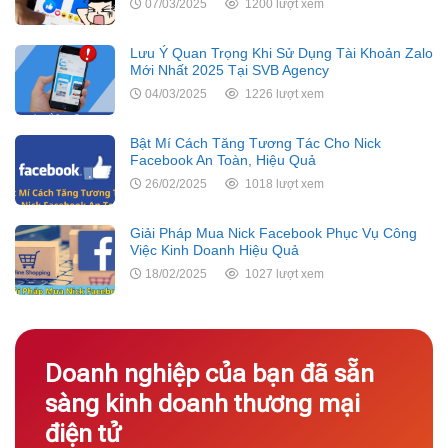
07/03/2025
1200 lượt xem
Lưu Ý Quan Trọng Khi Sử Dụng Tài Khoản Zalo
Mới Nhất 2025 Tại SVB Agency
04/03/2025
1226 lượt xem
Bật Mí Cách Tăng Tương Tác Cho Nick
Facebook An Toàn, Hiệu Quả
26/02/2025
1018 lượt xem
Giải Pháp Mua Nick Facebook Phục Vụ Công
Việc Kinh Doanh Hiệu Quả
18/02/2025
1027 lượt xem
Doanh nghiệp của bạn đã sẵn
sàng kinh doanh thương mại
điện tử