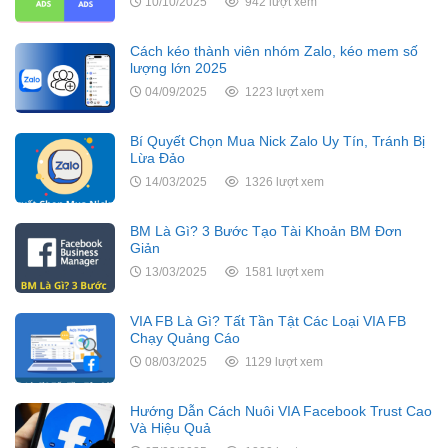
10/10/2025
942 lượt xem
Cách kéo thành viên nhóm Zalo, kéo mem số
lượng lớn 2025
04/09/2025
1223 lượt xem
Bí Quyết Chọn Mua Nick Zalo Uy Tín, Tránh Bị
Lừa Đảo
14/03/2025
1326 lượt xem
BM Là Gì? 3 Bước Tạo Tài Khoản BM Đơn
Giản
13/03/2025
1581 lượt xem
VIA FB Là Gì? Tất Tần Tật Các Loại VIA FB
Chạy Quảng Cáo
08/03/2025
1129 lượt xem
Hướng Dẫn Cách Nuôi VIA Facebook Trust Cao
Và Hiệu Quả