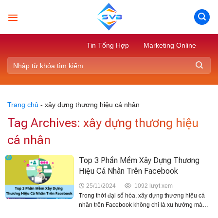
Skip
to
content
Tin Tổng Hợp
Marketing Online
Trang chủ
-
xây dựng thương hiệu cá nhân
Tag Archives:
xây dựng thương hiệu
cá nhân
Top 3 Phần Mềm Xây Dựng Thương
Hiệu Cá Nhân Trên Facebook
25/11/2024
1092 lượt xem
Trong thời đại số hóa, xây dựng thương hiệu cá
nhân trên Facebook không chỉ là xu hướng mà
còn là nhu cầu thiết yếu để thu hút khách hàng và