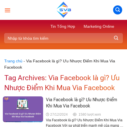
Skip
to
content
Tin Tổng Hợp
Marketing Online
Trang chủ
-
Via Facebook là gì? Ưu Nhược Điểm Khi Mua Via
Facebook
Tag Archives:
Via Facebook là gì? Ưu
Nhược Điểm Khi Mua Via Facebook
Via Facebook là gì? Ưu Nhược Điểm
Khi Mua Via Facebook
27/12/2024
1580 lượt xem
Via Facebook là gì? Ưu Nhược Điểm Khi Mua Via
Facebook Với sự phát triển mạnh mẽ của mạng xã