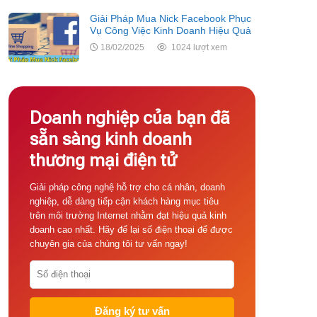
Giải Pháp Mua Nick Facebook Phục
Vụ Công Việc Kinh Doanh Hiệu Quả
18/02/2025
1024 lượt xem
Doanh nghiệp của bạn đã
sẵn sàng kinh doanh
thương mại điện tử
Giải pháp công nghệ hỗ trợ cho cá nhân, doanh
nghiệp, dễ dàng tiếp cận khách hàng mục tiêu
trên môi trường Internet nhằm đạt hiệu quả kinh
doanh cao nhất. Hãy để lại số điện thoại để được
chuyên gia của chúng tôi tư vấn ngay!