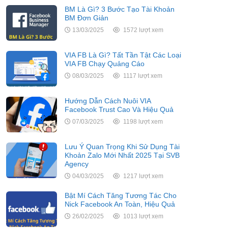
BM Là Gì? 3 Bước Tạo Tài Khoản
BM Đơn Giản
13/03/2025
1572 lượt xem
VIA FB Là Gì? Tất Tần Tật Các Loại
VIA FB Chạy Quảng Cáo
08/03/2025
1117 lượt xem
Hướng Dẫn Cách Nuôi VIA
Facebook Trust Cao Và Hiệu Quả
07/03/2025
1198 lượt xem
Lưu Ý Quan Trọng Khi Sử Dụng Tài
Khoản Zalo Mới Nhất 2025 Tại SVB
Agency
04/03/2025
1217 lượt xem
Bật Mí Cách Tăng Tương Tác Cho
Nick Facebook An Toàn, Hiệu Quả
26/02/2025
1013 lượt xem