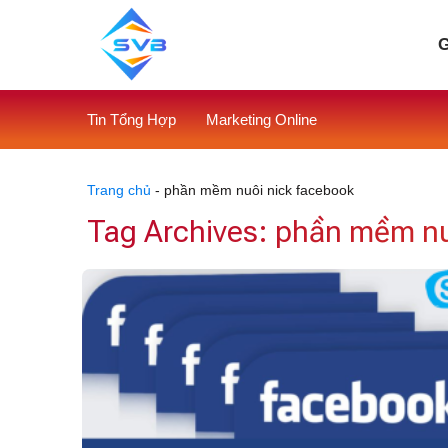
Skip
to
G
content
Tin Tổng Hợp
Marketing Online
Trang chủ
-
phần mềm nuôi nick facebook
Tag Archives:
phần mềm nu