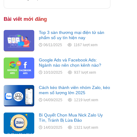
Bài viết mới đăng
Top 3 sàn thương mại điện tử sản
phẩm số uy tín hiện nay
06/11/2025
1167 lượt xem
Google Ads và Facebook Ads:
Ngành nào nên chọn kênh nào?
10/10/2025
937 lượt xem
Cách kéo thành viên nhóm Zalo, kéo
mem số lượng lớn 2025
04/09/2025
1219 lượt xem
Bí Quyết Chọn Mua Nick Zalo Uy
Tín, Tránh Bị Lừa Đảo
14/03/2025
1321 lượt xem