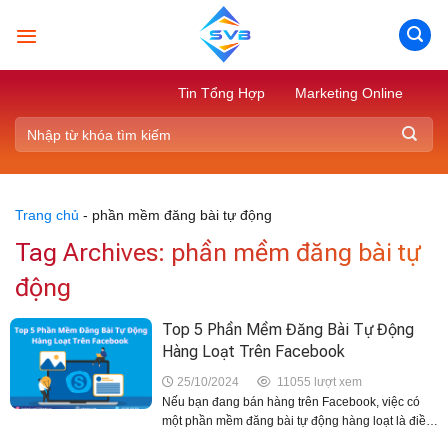
Skip
to
content
Tin Tổng Hợp
Marketing Online
Trang chủ
-
phần mềm đăng bài tự động
Tag Archives:
phần mềm đăng bài tự
động
Top 5 Phần Mềm Đăng Bài Tự Động
Hàng Loạt Trên Facebook
25/10/2024
11055 lượt xem
Nếu bạn đang bán hàng trên Facebook, việc có
một phần mềm đăng bài tự động hàng loạt là điều
rất cần thiết. Điều này giúp sản phẩm và bài viết