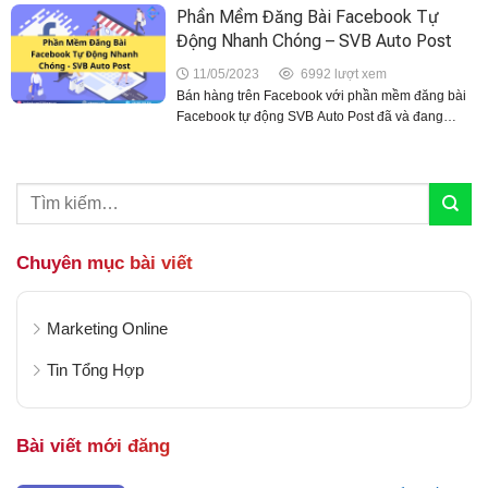
của bạn luôn xuất...
Phần Mềm Đăng Bài Facebook Tự
Động Nhanh Chóng – SVB Auto Post
11/05/2023
6992 lượt xem
Bán hàng trên Facebook với phần mềm đăng bài
Facebook tự động SVB Auto Post đã và đang
mang đến nhiều tiện lợi cho người dùng trong quá
trình đăng bài, marketing sản phẩm tới...
Chuyên mục bài viết
Marketing Online
Tin Tổng Hợp
Bài viết mới đăng