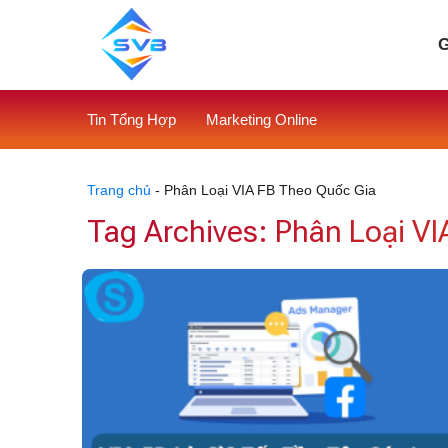
Skip
to
G
content
Tin Tổng Hợp
Marketing Online
Trang chủ
-
Phân Loại VIA FB Theo Quốc Gia
Tag Archives:
Phân Loại VI