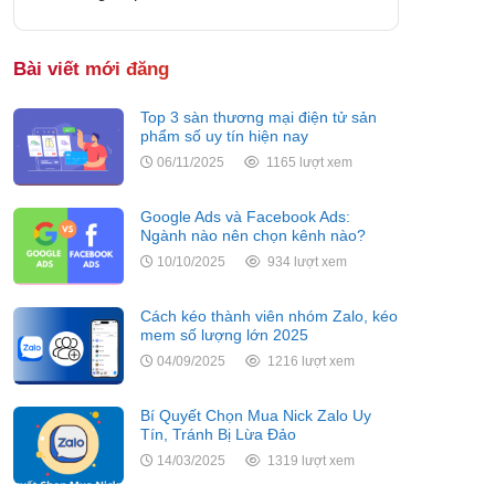
Bài viết mới đăng
Top 3 sàn thương mại điện tử sản
phẩm số uy tín hiện nay
06/11/2025
1165 lượt xem
Google Ads và Facebook Ads:
Ngành nào nên chọn kênh nào?
10/10/2025
934 lượt xem
Cách kéo thành viên nhóm Zalo, kéo
mem số lượng lớn 2025
04/09/2025
1216 lượt xem
Bí Quyết Chọn Mua Nick Zalo Uy
Tín, Tránh Bị Lừa Đảo
14/03/2025
1319 lượt xem