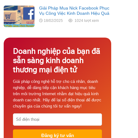
Giải Pháp Mua Nick Facebook Phục
Vụ Công Việc Kinh Doanh Hiệu Quả
18/02/2025
1024 lượt xem
Doanh nghiệp của bạn đã
sẵn sàng kinh doanh
thương mại điện tử
Giải pháp công nghệ hỗ trợ cho cá nhân, doanh
nghiệp, dễ dàng tiếp cận khách hàng mục tiêu
trên môi trường Internet nhằm đạt hiệu quả kinh
doanh cao nhất. Hãy để lại số điện thoại để được
chuyên gia của chúng tôi tư vấn ngay!