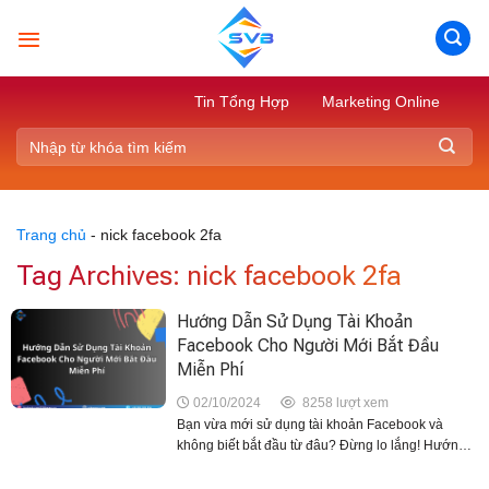
Skip
to
content
Tin Tổng Hợp
Marketing Online
Trang chủ
-
nick facebook 2fa
Tag Archives:
nick facebook 2fa
Hướng Dẫn Sử Dụng Tài Khoản
Facebook Cho Người Mới Bắt Đầu
Miễn Phí
02/10/2024
8258 lượt xem
Bạn vừa mới sử dụng tài khoản Facebook và
không biết bắt đầu từ đâu? Đừng lo lắng! Hướng
dẫn này sẽ giúp bạn làm quen với nền tảng mạng
xã hội lớn nhất thế...