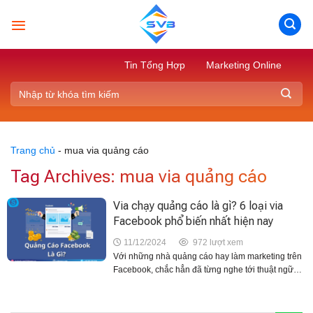
Skip
to
content
Tin Tổng Hợp
Marketing Online
Trang chủ
-
mua via quảng cáo
Tag Archives:
mua via quảng cáo
Via chạy quảng cáo là gì? 6 loại via
Facebook phổ biến nhất hiện nay
11/12/2024
972 lượt xem
Với những nhà quảng cáo hay làm marketing trên
Facebook, chắc hẳn đã từng nghe tới thuật ngữ
Via. Vậy via chạy quảng cáo là gì? Làm thế nào để
mua và nuôi via Facebook uy...