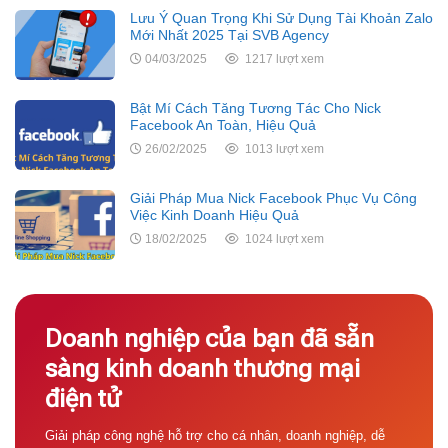
Lưu Ý Quan Trọng Khi Sử Dụng Tài Khoản Zalo
Mới Nhất 2025 Tại SVB Agency
04/03/2025
1217 lượt xem
Bật Mí Cách Tăng Tương Tác Cho Nick
Facebook An Toàn, Hiệu Quả
26/02/2025
1013 lượt xem
Giải Pháp Mua Nick Facebook Phục Vụ Công
Việc Kinh Doanh Hiệu Quả
18/02/2025
1024 lượt xem
Doanh nghiệp của bạn đã sẵn
sàng kinh doanh thương mại
điện tử
Giải pháp công nghệ hỗ trợ cho cá nhân, doanh nghiệp, dễ