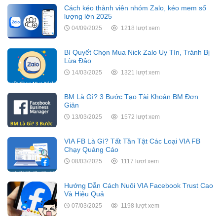
Cách kéo thành viên nhóm Zalo, kéo mem số
lượng lớn 2025
04/09/2025
1218 lượt xem
Bí Quyết Chọn Mua Nick Zalo Uy Tín, Tránh Bị
Lừa Đảo
14/03/2025
1321 lượt xem
BM Là Gì? 3 Bước Tạo Tài Khoản BM Đơn
Giản
13/03/2025
1572 lượt xem
VIA FB Là Gì? Tất Tần Tật Các Loại VIA FB
Chạy Quảng Cáo
08/03/2025
1117 lượt xem
Hướng Dẫn Cách Nuôi VIA Facebook Trust Cao
Và Hiệu Quả
07/03/2025
1198 lượt xem