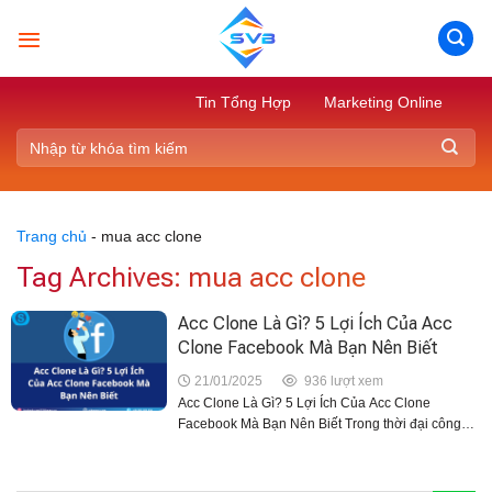
Skip
to
content
Tin Tổng Hợp
Marketing Online
Trang chủ
-
mua acc clone
Tag Archives:
mua acc clone
Acc Clone Là Gì? 5 Lợi Ích Của Acc
Clone Facebook Mà Bạn Nên Biết
21/01/2025
936 lượt xem
Acc Clone Là Gì? 5 Lợi Ích Của Acc Clone
Facebook Mà Bạn Nên Biết Trong thời đại công
nghệ số, việc sử dụng nhiều tài khoản mạng xã
hội để phục vụ cho các...