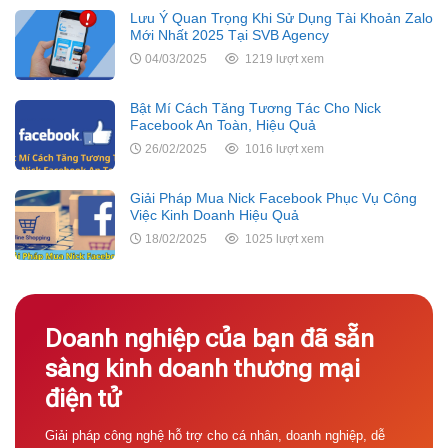
Lưu Ý Quan Trọng Khi Sử Dụng Tài Khoản Zalo
Mới Nhất 2025 Tại SVB Agency
04/03/2025
1219 lượt xem
Bật Mí Cách Tăng Tương Tác Cho Nick
Facebook An Toàn, Hiệu Quả
26/02/2025
1016 lượt xem
Giải Pháp Mua Nick Facebook Phục Vụ Công
Việc Kinh Doanh Hiệu Quả
18/02/2025
1025 lượt xem
Doanh nghiệp của bạn đã sẵn
sàng kinh doanh thương mại
điện tử
Giải pháp công nghệ hỗ trợ cho cá nhân, doanh nghiệp, dễ