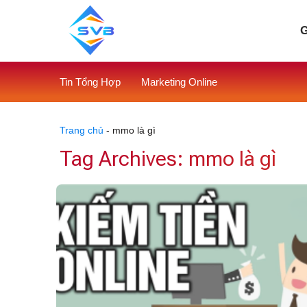
Skip
to
G
content
Tin Tổng Hợp
Marketing Online
Trang chủ
-
mmo là gì
Tag Archives:
mmo là gì