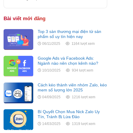
Bài viết mới đăng
Top 3 sàn thương mại điện tử sản
phẩm số uy tín hiện nay
06/11/2025
1164 lượt xem
Google Ads và Facebook Ads:
Ngành nào nên chọn kênh nào?
10/10/2025
934 lượt xem
Cách kéo thành viên nhóm Zalo, kéo
mem số lượng lớn 2025
04/09/2025
1216 lượt xem
Bí Quyết Chọn Mua Nick Zalo Uy
Tín, Tránh Bị Lừa Đảo
14/03/2025
1319 lượt xem