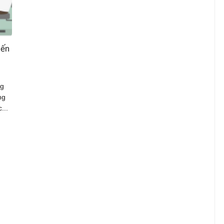
iến
ng
ng
...