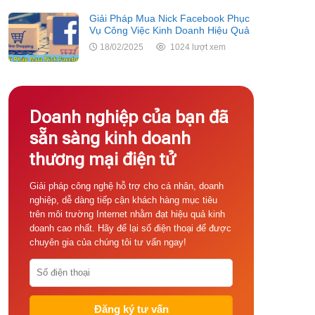
Giải Pháp Mua Nick Facebook Phục
Vụ Công Việc Kinh Doanh Hiệu Quả
18/02/2025
1024 lượt xem
Doanh nghiệp của bạn đã
sẵn sàng kinh doanh
thương mại điện tử
Giải pháp công nghệ hỗ trợ cho cá nhân, doanh
nghiệp, dễ dàng tiếp cận khách hàng mục tiêu
trên môi trường Internet nhằm đạt hiệu quả kinh
doanh cao nhất. Hãy để lại số điện thoại để được
chuyên gia của chúng tôi tư vấn ngay!