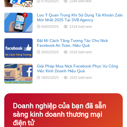
07/03/2025
1199 lượt xem
Lưu Ý Quan Trọng Khi Sử Dụng Tài Khoản Zalo
Mới Nhất 2025 Tại SVB Agency
04/03/2025
1219 lượt xem
Bật Mí Cách Tăng Tương Tác Cho Nick
Facebook An Toàn, Hiệu Quả
26/02/2025
1016 lượt xem
Giải Pháp Mua Nick Facebook Phục Vụ Công
Việc Kinh Doanh Hiệu Quả
18/02/2025
1025 lượt xem
Doanh nghiệp của bạn đã sẵn
sàng kinh doanh thương mại
điện tử