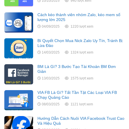
10/10/2025
940 lượt xem
Cách kéo thành viên nhóm Zalo, kéo mem số
lượng lớn 2025
04/09/2025
1220 lượt xem
Bí Quyết Chọn Mua Nick Zalo Uy Tín, Tránh Bị
Lừa Đảo
14/03/2025
1324 lượt xem
BM Là Gì? 3 Bước Tạo Tài Khoản BM Đơn
Giản
13/03/2025
1575 lượt xem
VIA FB Là Gì? Tất Tần Tật Các Loại VIA FB
Chạy Quảng Cáo
08/03/2025
1121 lượt xem
Hướng Dẫn Cách Nuôi VIA Facebook Trust Cao
Và Hiệu Quả