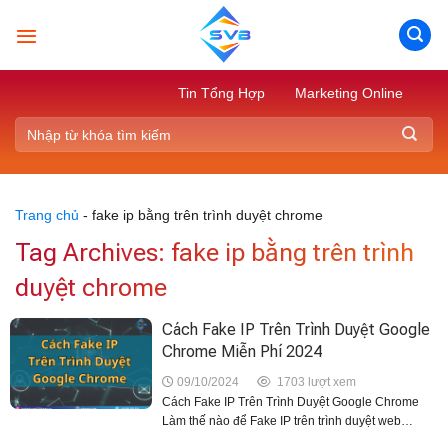
Skip
to
content
Tin Tổng Hợp
Marketing Online
Trang chủ
-
fake ip bằng trên trình duyệt chrome
Tag Archives:
fake ip bằng trên trình
duyệt chrome
Cách Fake IP Trên Trình Duyệt Google
Chrome Miễn Phí 2024
09/10/2024
1703 lượt xem
Cách Fake IP Trên Trình Duyệt Google Chrome
Làm thế nào để Fake IP trên trình duyệt web
Google Chrome giúp truy cập những trang web bị