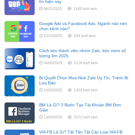
tín hiện nay
06/11/2025
1165 lượt xem
Google Ads và Facebook Ads: Ngành nào nên
chọn kênh nào?
10/10/2025
934 lượt xem
Cách kéo thành viên nhóm Zalo, kéo mem số
lượng lớn 2025
04/09/2025
1216 lượt xem
Bí Quyết Chọn Mua Nick Zalo Uy Tín, Tránh Bị
Lừa Đảo
14/03/2025
1319 lượt xem
BM Là Gì? 3 Bước Tạo Tài Khoản BM Đơn
Giản
13/03/2025
1571 lượt xem
VIA FB Là Gì? Tất Tần Tật Các Loại VIA FB