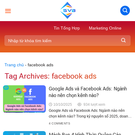
Skip
to
content
Tin Tổng Hợp
Marketing Online
Trang chủ
-
facebook ads
Tag Archives:
facebook ads
Google Ads và Facebook Ads: Ngành
nào nên chọn kênh nào?
10/10/2025
934 lượt xem
Google Ads và Facebook Ads: Ngành nào nên
chọn kênh nào? Trong kỷ nguyên số 2025, doanh
nghiệp nào cũng cần quảng cáo online để tiếp cận
4 COMMENTS
khách hàng. Nhưng câu hỏi lớn đặt ra...
Mách Bạn 4 Hình Thức Quảng Cáo