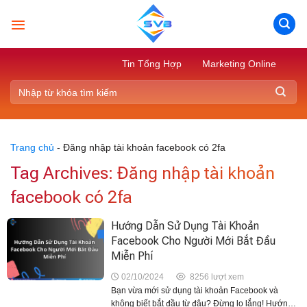
Skip
to
content
Tin Tổng Hợp
Marketing Online
Trang chủ
-
Đăng nhập tài khoản facebook có 2fa
Tag Archives:
Đăng nhập tài khoản
facebook có 2fa
Hướng Dẫn Sử Dụng Tài Khoản
Facebook Cho Người Mới Bắt Đầu
Miễn Phí
02/10/2024
8256 lượt xem
Bạn vừa mới sử dụng tài khoản Facebook và
không biết bắt đầu từ đâu? Đừng lo lắng! Hướng