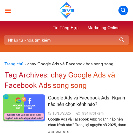
Skip
to
content
Tin Tổng Hợp
Marketing Online
Trang chủ
-
chạy Google Ads và Facebook Ads song song
Tag Archives:
chạy Google Ads và
Facebook Ads song song
Google Ads và Facebook Ads: Ngành
nào nên chọn kênh nào?
10/10/2025
934 lượt xem
Google Ads và Facebook Ads: Ngành nào nên
chọn kênh nào? Trong kỷ nguyên số 2025, doanh
nghiệp nào cũng cần quảng cáo online để tiếp cận
4 COMMENTS