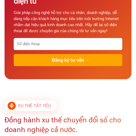
điện tử
Giải pháp công nghệ hỗ trợ cho cá nhân, doanh nghiệp, dễ
dàng tiếp cận khách hàng mục tiêu trên môi trường Internet
nhằm đạt hiệu quả kinh doanh cao nhất. Hãy để lại số điện
thoại để được chuyên gia của chúng tôi tư vấn ngay!
XU THẾ TẤT YẾU
Đồng hành xu thế chuyển đổi số cho
doanh nghiệp cả nước.