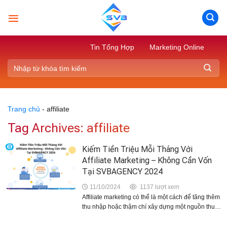
Skip
to
content
Tin Tổng Hợp
Marketing Online
Trang chủ
-
affiliate
Tag Archives:
affiliate
Kiếm Tiền Triệu Mỗi Tháng Với
Affiliate Marketing – Không Cần Vốn
Tại SVBAGENCY 2024
11/10/2024
1137 lượt xem
Affiliate marketing có thể là một cách để tăng thêm
thu nhập hoặc thậm chí xây dựng một nguồn thu
nhập thụ động câu trả lời bạn đang tìm kiếm. Với
mô hình này, bạn...