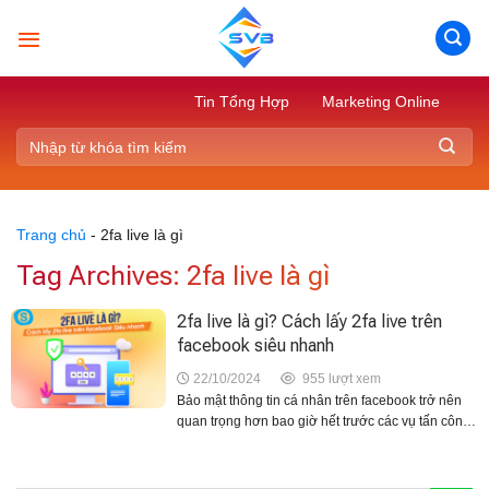
Skip
to
content
Tin Tổng Hợp
Marketing Online
Trang chủ
-
2fa live là gì
Tag Archives:
2fa live là gì
2fa live là gì? Cách lấy 2fa live trên
facebook siêu nhanh
22/10/2024
955 lượt xem
Bảo mật thông tin cá nhân trên facebook trở nên
quan trọng hơn bao giờ hết trước các vụ tấn công
mạng diễn ra ngày càng tinh vi. Để đối phó với tình
hình này,...