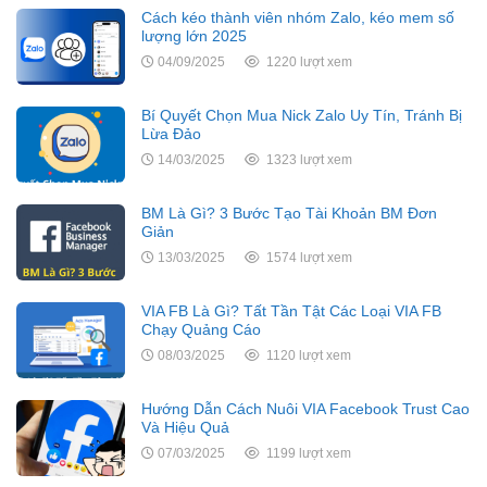
Cách kéo thành viên nhóm Zalo, kéo mem số
lượng lớn 2025
04/09/2025
1220 lượt xem
Bí Quyết Chọn Mua Nick Zalo Uy Tín, Tránh Bị
Lừa Đảo
14/03/2025
1323 lượt xem
BM Là Gì? 3 Bước Tạo Tài Khoản BM Đơn
Giản
13/03/2025
1574 lượt xem
VIA FB Là Gì? Tất Tần Tật Các Loại VIA FB
Chạy Quảng Cáo
08/03/2025
1120 lượt xem
Hướng Dẫn Cách Nuôi VIA Facebook Trust Cao
Và Hiệu Quả
07/03/2025
1199 lượt xem