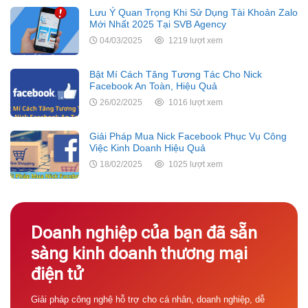
Lưu Ý Quan Trọng Khi Sử Dụng Tài Khoản Zalo
Mới Nhất 2025 Tại SVB Agency
04/03/2025
1219 lượt xem
Bật Mí Cách Tăng Tương Tác Cho Nick
Facebook An Toàn, Hiệu Quả
26/02/2025
1016 lượt xem
Giải Pháp Mua Nick Facebook Phục Vụ Công
Việc Kinh Doanh Hiệu Quả
18/02/2025
1025 lượt xem
Doanh nghiệp của bạn đã sẵn
sàng kinh doanh thương mại
điện tử
Giải pháp công nghệ hỗ trợ cho cá nhân, doanh nghiệp, dễ