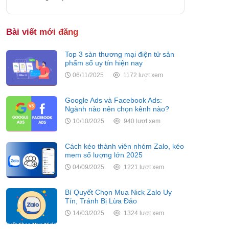
Bài viết mới đăng
Top 3 sàn thương mại điện tử sản
phẩm số uy tín hiện nay
06/11/2025
1172 lượt xem
Google Ads và Facebook Ads:
Ngành nào nên chọn kênh nào?
10/10/2025
940 lượt xem
Cách kéo thành viên nhóm Zalo, kéo
mem số lượng lớn 2025
04/09/2025
1221 lượt xem
Bí Quyết Chọn Mua Nick Zalo Uy
Tín, Tránh Bị Lừa Đảo
14/03/2025
1324 lượt xem