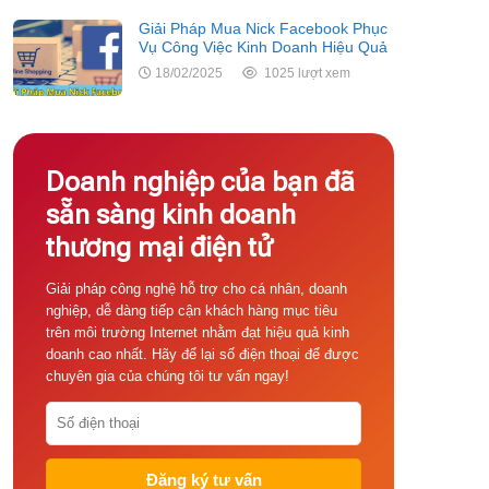
Giải Pháp Mua Nick Facebook Phục
Vụ Công Việc Kinh Doanh Hiệu Quả
18/02/2025
1025 lượt xem
Doanh nghiệp của bạn đã
sẵn sàng kinh doanh
thương mại điện tử
Giải pháp công nghệ hỗ trợ cho cá nhân, doanh
nghiệp, dễ dàng tiếp cận khách hàng mục tiêu
trên môi trường Internet nhằm đạt hiệu quả kinh
doanh cao nhất. Hãy để lại số điện thoại để được
chuyên gia của chúng tôi tư vấn ngay!