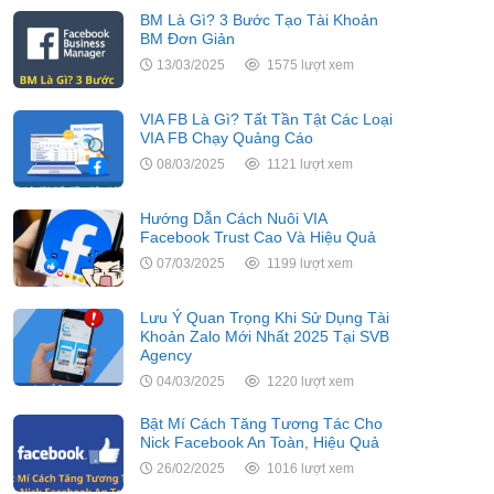
BM Là Gì? 3 Bước Tạo Tài Khoản
BM Đơn Giản
13/03/2025
1575 lượt xem
VIA FB Là Gì? Tất Tần Tật Các Loại
VIA FB Chạy Quảng Cáo
08/03/2025
1121 lượt xem
Hướng Dẫn Cách Nuôi VIA
Facebook Trust Cao Và Hiệu Quả
07/03/2025
1199 lượt xem
Lưu Ý Quan Trọng Khi Sử Dụng Tài
Khoản Zalo Mới Nhất 2025 Tại SVB
Agency
04/03/2025
1220 lượt xem
Bật Mí Cách Tăng Tương Tác Cho
Nick Facebook An Toàn, Hiệu Quả
26/02/2025
1016 lượt xem