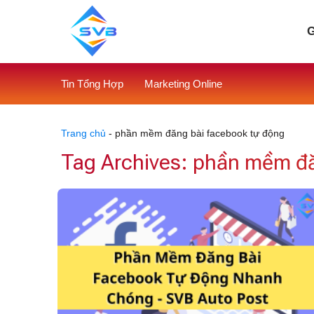
Skip
to
G
content
Tin Tổng Hợp
Marketing Online
Trang chủ
-
phần mềm đăng bài facebook tự động
Tag Archives:
phần mềm đă